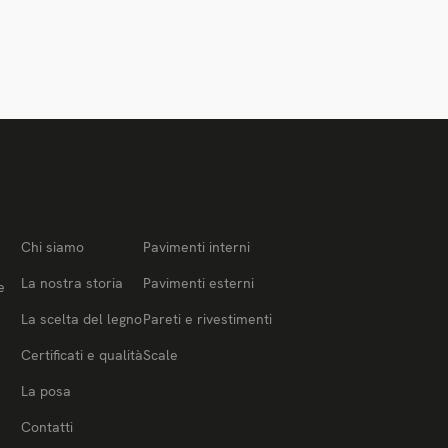
Chi siamo
Pavimenti interni
La nostra storia
Pavimenti esterni
e
La scelta del legno
Pareti e rivestimenti
Certificati e qualità
Scale
La posa
Contatti