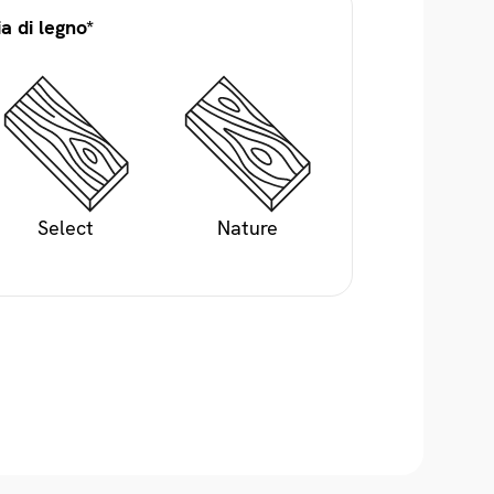
a di legno*
Select
Nature