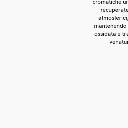
cromatiche uni
recuperate 
atmosferici
mantenendo la
ossidata e tr
venatur