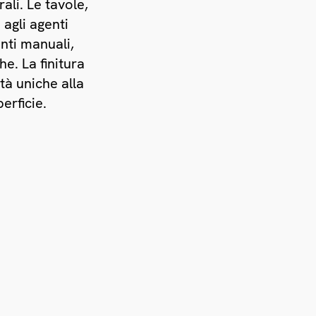
ali. Le tavole,
 agli agenti
nti manuali,
e. La finitura
tà uniche alla
erficie.