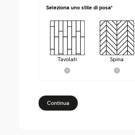
Seleziona uno stile di posa*
Tavolati
Spina
?
?
Continua