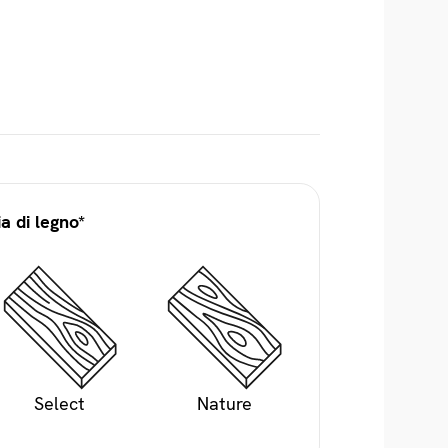
a di legno*
Select
Nature