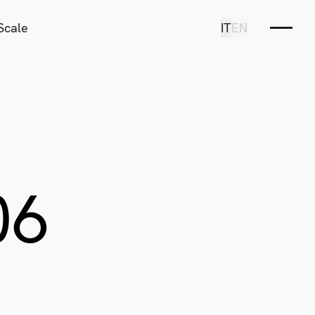
Scale
IT
EN
06