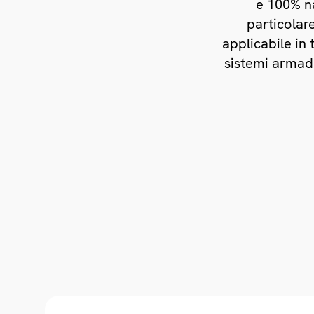
e 100% na
particolar
applicabile in 
sistemi armadi