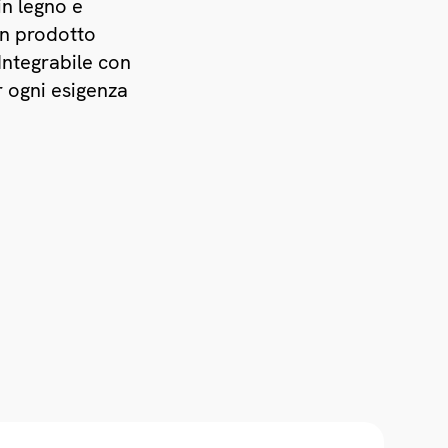
in legno e
un prodotto
 Integrabile con
r ogni esigenza