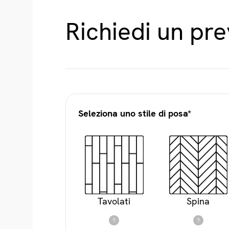
Richiedi un pr
Seleziona uno stile di posa*
Tavolati
Spina
?
?